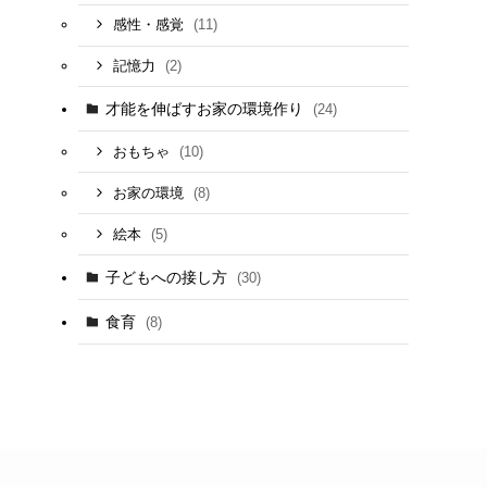
(11)
感性・感覚
(2)
記憶力
才能を伸ばすお家の環境作り
(24)
(10)
おもちゃ
(8)
お家の環境
(5)
絵本
子どもへの接し方
(30)
食育
(8)