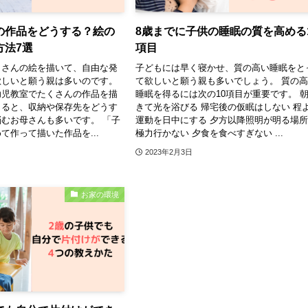
の作品をどうする？絵の
8歳までに子供の睡眠の質を高める
方法7選
項目
くさんの絵を描いて、自由な発
子どもには早く寝かせ、質の高い睡眠をと
欲しいと願う親は多いのです。
て欲しいと願う親も多いでしょう。 質の
幼児教室でたくさんの作品を描
睡眠を得るには次の10項目が重要です。 
くると、収納や保存先をどうす
きて光を浴びる 帰宅後の仮眠はしない 程
むお母さんも多いです。 「子
運動を日中にする 夕方以降照明が明る場
て作って描いた作品を...
極力行かない 夕食を食べすぎない ...
2023年2月3日
お家の環境