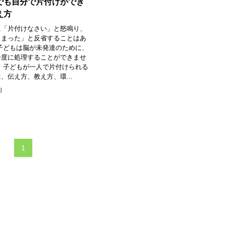
でも自分で片付けができ
え方
に「片付けなさい」と怒鳴り、
しまった」と反省することはあ
子どもは脳が未発達のために、
一度に処理することができませ
、子どもが一人で片付けられる
、伝え方、教え方、環...
日
1