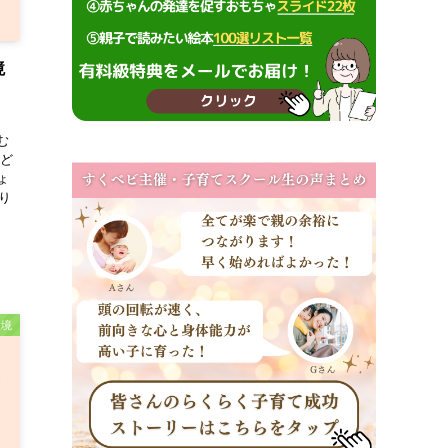
境
む
、ど
ょ
り
.
環境