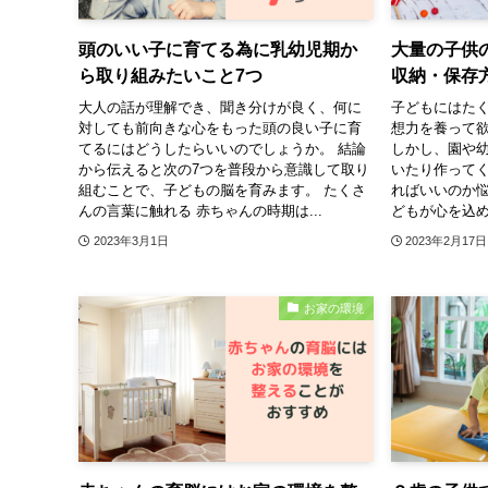
頭のいい子に育てる為に乳幼児期か
大量の子供
ら取り組みたいこと7つ
収納・保存
大人の話が理解でき、聞き分けが良く、何に
子どもにはた
対しても前向きな心をもった頭の良い子に育
想力を養って
てるにはどうしたらいいのでしょうか。 結論
しかし、園や
から伝えると次の7つを普段から意識して取り
いたり作って
組むことで、子どもの脳を育みます。 たくさ
ればいいのか悩
んの言葉に触れる 赤ちゃんの時期は...
どもが心を込め
2023年3月1日
2023年2月17日
お家の環境