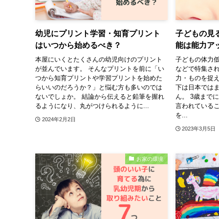
幼児にプリント学習・知育プリント
子どもの見
はいつから始めるべき？
能は能力ア
本屋にいくとたくさんの幼児向けのプリント
子どもの体力
が並んでいます。 そんなプリントを前に「い
などで特集さ
つから知育プリントや学習プリントを始めた
力・ものを捉
らいいのだろうか？」と悩む方も多いのでは
下は日本では
ないでしょか。 結論から伝えると鉛筆を握れ
ん。 3歳まで
るようになり、丸がつけられるように...
言われている
を...
2024年2月2日
2023年3月5日
お家の環境