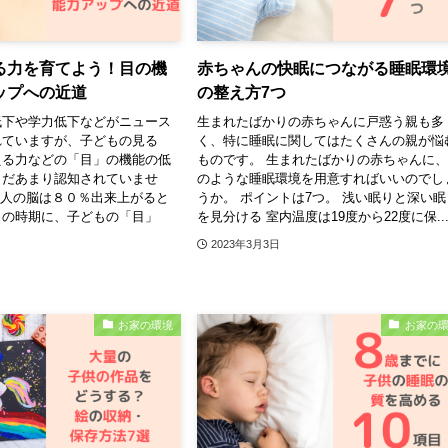
る力を育てよう！目の機
赤ちゃんの快眠につながる睡眠環
ップへの近道
の整え方7つ
低下や学力低下などがニュース
生まれたばかりの赤ちゃんに戸惑う親も多
れていますが、子どもの見る
く、特に睡眠に関してはたくさんの親が悩
える力などの「目」の機能の低
ものです。 生まれたばかりの赤ちゃんに
まだあまり認知されていませ
のような睡眠環境を用意すればいいのでし
に人の脳は８０％出来上がると
うか。 ポイントは7つ。 浅い眠りと深い眠
この時期に、子どもの「目」
を見分ける 室内温度は19度から22度に保..
2023年3月3日
お家の環境
お家の