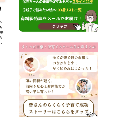
贈
た
み
が辛
ら
し