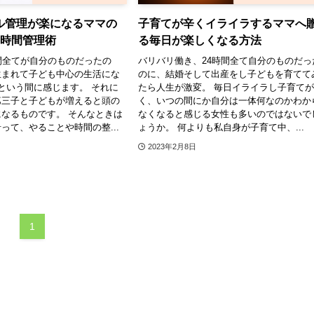
ル管理が楽になるママの
子育てが辛くイライラするママへ
の時間管理術
る毎日が楽しくなる方法
間全てが自分のものだったの
バリバリ働き、24時間全て自分のものだっ
生まれて子ども中心の生活にな
のに、結婚そして出産をし子どもを育てて
という間に感じます。 それに
たら人生が激変。 毎日イライラし子育て
第三子と子どもが増えると頭の
く、いつの間にか自分は一体何なのかわか
なるものです。 そんなときは
なくなると感じる女性も多いのではないで
って、やることや時間の整...
ょうか。 何よりも私自身が子育て中、...
2023年2月8日
1