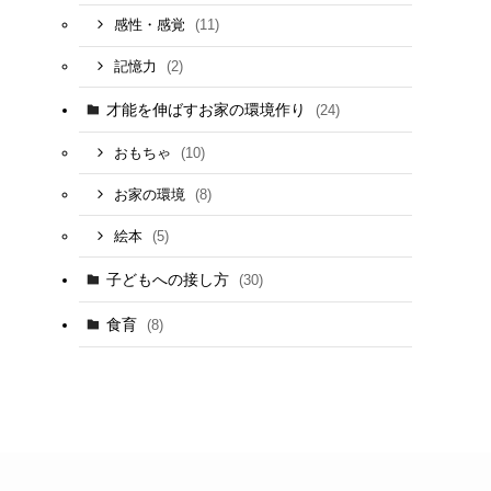
(11)
感性・感覚
(2)
記憶力
才能を伸ばすお家の環境作り
(24)
(10)
おもちゃ
(8)
お家の環境
(5)
絵本
子どもへの接し方
(30)
食育
(8)