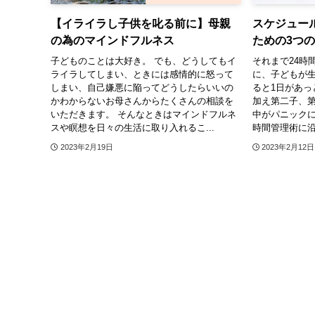
【イライラし子供を叱る前に】母親
スケジュー
の為のマインドフルネス
ための3つ
子どものことは大好き。 でも、どうしてもイ
それまで24時
ライラしてしまい、ときには感情的に怒って
に、子どもが
しまい、自己嫌悪に陥ってどうしたらいいの
ると1日があっ
かわからないお母さんからたくさんの相談を
加え第二子、
いただきます。 そんなときはマインドフルネ
中がパニックに
スや瞑想を日々の生活に取り入れるこ...
時間管理術に沿
2023年2月19日
2023年2月12日