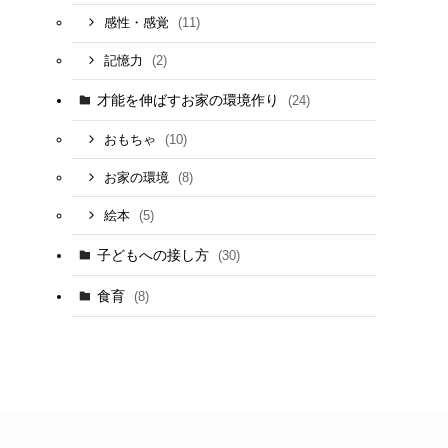
(11)
感性・感覚
(2)
記憶力
才能を伸ばすお家の環境作り
(24)
(10)
おもちゃ
(8)
お家の環境
(5)
絵本
子どもへの接し方
(30)
食育
(8)