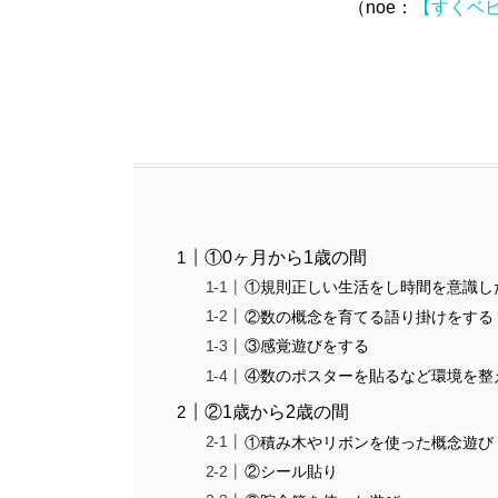
（noe：
【すくベ
①0ヶ月から1歳の間
①規則正しい生活をし時間を意識し
②数の概念を育てる語り掛けをする
③感覚遊びをする
④数のポスターを貼るなど環境を整
②1歳から2歳の間
①積み木やリボンを使った概念遊び
②シール貼り