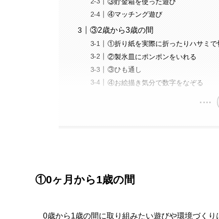
③貯金箱を使った遊び
④マッチング遊び
③2歳から3歳の間
①折り紙を実際に折ったりハサミで
②製氷皿にポンポンをいれる
③ひも通し
④お絵描き気分で数字をなぞる
①0ヶ月から1歳の間
0歳から1歳の間に取り組みたい遊びや環境づくり