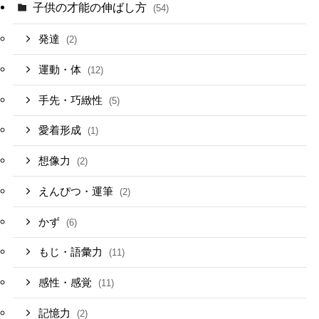
子供の才能の伸ばし方
(54)
発達
(2)
運動・体
(12)
手先・巧緻性
(5)
愛着形成
(1)
想像力
(2)
えんぴつ・運筆
(2)
かず
(6)
もじ・語彙力
(11)
感性・感覚
(11)
記憶力
(2)